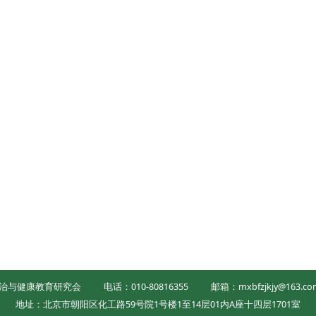
治与健康教育研究会
电话：010-80816355
邮箱：mxbfzjkjy@163.co
地址：北京市朝阳区化工路59号院1号楼1至14层01内A座十四层1701室