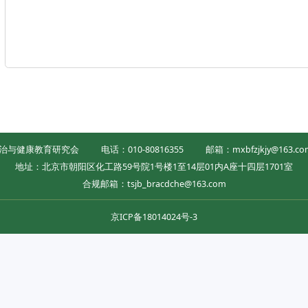
治与健康教育研究会
电话：010-80816355
邮箱：mxbfzjkjy@163.co
地址：北京市朝阳区化工路59号院1号楼1至14层01内A座十四层1701室
合规邮箱：tsjb_bracdche@163.com
京ICP备18014024号-3