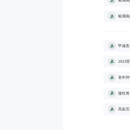
银屑病
银屑病
甲减患
202
老年抑
慢性胃
高血压