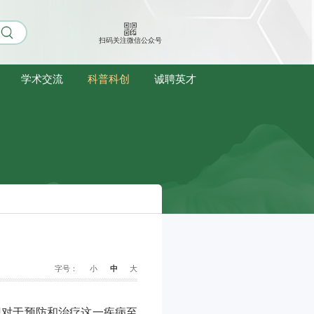
扫码关注微信公众号
学术交流
科普科创
诚聘英才
字号：
小
中
大
识对于预防和治疗这一疾病至