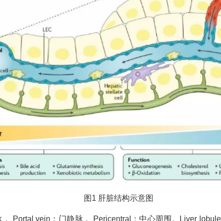
图1 肝脏结构示意图
脉， Portal vein：门静脉， Pericentral：中心周围。Liver lob