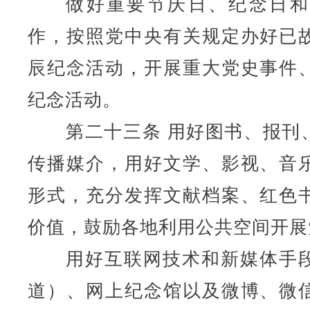
做好重要节庆日、纪念日和
作，按照党中央有关规定办好已
辰纪念活动，开展重大党史事件
纪念活动。
第二十三条 用好图书、报刊
传播媒介，用好文学、影视、音
形式，充分发挥文献档案、红色
价值，鼓励各地利用公共空间开展
用好互联网技术和新媒体手
道）、网上纪念馆以及微博、微