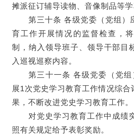
摊派征订辅导读物、音像制品等学
第三十条 各级党委（党组）
育工作开展情况的监督检查，将
制，纳入领导班子、领导干部目
入巡视巡察内容。
第三十一条 各级党委（党组
展1次党史学习教育工作情况综合
果，不断改进党史学习教育工作。
对党史学习教育工作中成绩
照有关规定给予表彰奖励。