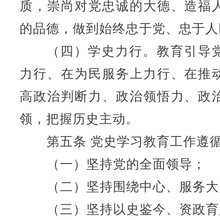
质，崇尚对党忠诚的大德、造福
的品德，做到始终忠于党、忠于人
（四）学史力行。教育引导
力行、在为民服务上力行、在推
高政治判断力、政治领悟力、政
领，把握历史主动。
第五条 党史学习教育工作遵
（一）坚持党的全面领导；
（二）坚持围绕中心、服务大
（三）坚持以史鉴今、资政育