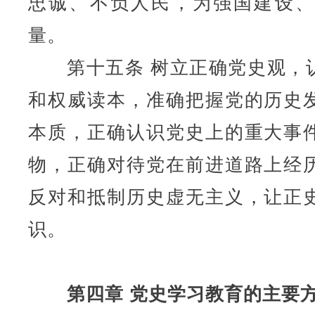
忠诚、不负人民，为强国建设、
量。
第十五条 树立正确党史观，
和权威读本，准确把握党的历史
本质，正确认识党史上的重大事
物，正确对待党在前进道路上经
反对和抵制历史虚无主义，让正
识。
第四章 党史学习教育的主要