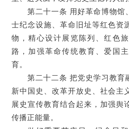
第二十一条 用好革命博物馆
士纪念设施、革命旧址等红色资
物，精心设计展览陈列、红色旅
路，加强革命传统教育、爱国主
育。
第二十二条 把党史学习教育
新中国史、改革开放史、社会主
展史宣传教育结合起来，加强舆
传播正能量。