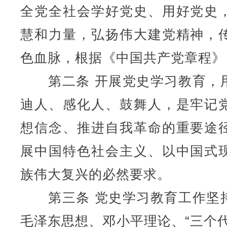
全党全社会学好党史、用好党史
慧和力量，弘扬伟大建党精神，
色血脉，根据《中国共产党章程》
第二条 开展党史学习教育，
迪人、感化人、鼓舞人，是牢记
想信念、推进自我革命的重要途
展中国特色社会主义、以中国式
族伟大复兴的必然要求。
第三条 党史学习教育工作坚
毛泽东思想、邓小平理论、“三个