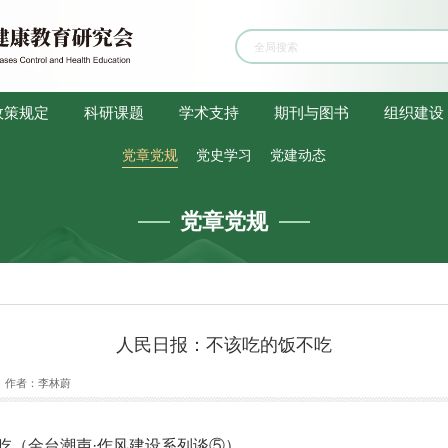
政策规定
科研课题
学术支持
期刊与图书
组织建设
党章党规
党史学习
党建动态
党章党规
人民日报：不该吃的饭不吃
作者：
李林蔚
吃（金台潮声·作风建设系列谈⑤）