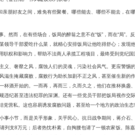
庭和亲朋好友之间，难免有些聚餐。哪些能去、哪些不能去，在
事。然而，在有些场合，饭局的醉翁之意不在“饭”，而在“局”。
某领导干部爱吃什么菜，就精心安排饭局让他吃得舒心；发现
用职权和影响力，帮助不法商人承揽工程项目，最终受到党纪国
主义、奢靡之风，腐蚀人们的灵魂，污染社会风气。更应警惕
风滋生掩藏腐败，腐败行为助长加剧不正之风，甚至催生新的
一杯酒开始的。一而再，再而三，久而久之，他们在推杯换盏
规违纪甚至违法犯罪的深渊。还有一些党员干部把饭局视作交
结党营私。这也容易诱发腐败问题，甚至给一个地方的政治生态
小事小节，而是关乎形象，关乎民心。抗日战争期间，蒋介石
请列支8万元；后者热忱朴素，自掏腰包请了一顿农家饭。陈