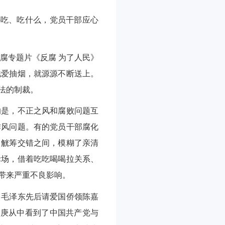
哪吃、吃什么，党员干部应心
反腐专题片《反腐 为了人民》
他爱抽烟，就源源不断送上。
法的制裁。
的是，不正之风和腐败问题互
作风问题。有的党员干部腐化
、觥筹交错之间，模糊了亲清
际场，借着吃吃喝喝拉关系、
带来严重不良影响。
、毛泽东先后请爱国侨领陈嘉
嘉庚从中看到了中国共产党与