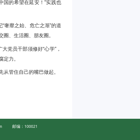
中国的希望在延安！”实践也
“奢靡之始、危亡之渐”的道
交圈、生活圈、朋友圈。
广大党员干部须修好“心学”，
腐定力。
先从管住自己的嘴巴做起。
m
邮编：100021