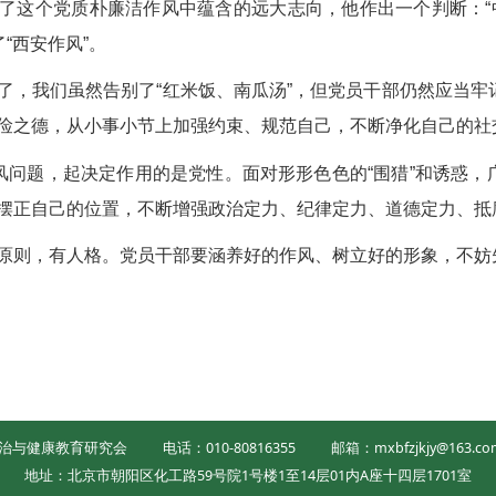
了这个党质朴廉洁作风中蕴含的远大志向，他作出一个判断：“
“西安作风”。
了，我们虽然告别了“红米饭、南瓜汤”，但党员干部仍然应当牢记
俭之德，从小事小节上加强约束、规范自己，不断净化自己的社
作风问题，起决定作用的是党性。面对形形色色的“围猎”和诱惑，
摆正自己的位置，不断增强政治定力、纪律定力、道德定力、抵
原则，有人格。党员干部要涵养好的作风、树立好的形象，不妨
治与健康教育研究会
电话：010-80816355
邮箱：mxbfzjkjy@163.co
地址：北京市朝阳区化工路59号院1号楼1至14层01内A座十四层1701室