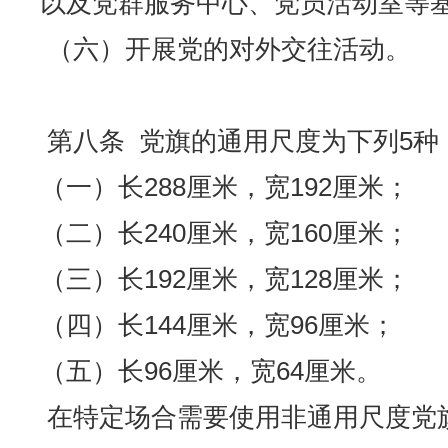
以及党群服务中心、党员活动室等
（六）开展党的对外交往活动。
第八条 党旗的通用尺度为下列5种
（一）长288厘米，宽192厘米；
（二）长240厘米，宽160厘米；
（三）长192厘米，宽128厘米；
（四）长144厘米，宽96厘米；
（五）长96厘米，宽64厘米。
在特定场合需要使用非通用尺度党